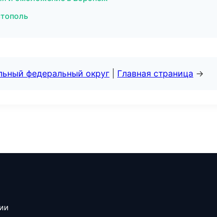
стополь
альный федеральный округ
|
Главная страница
→
сии