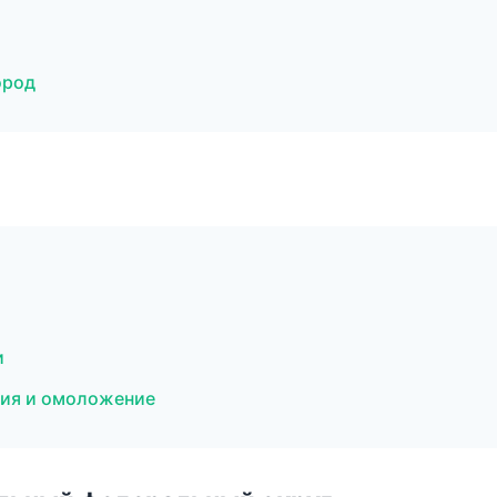
ород
и
ция и омоложение