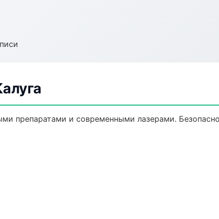
аписи
Калуга
ыми препаратами и современными лазерами. Безопаснос