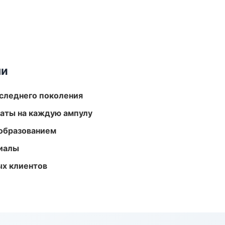
ми
следнего поколения
аты на каждую ампулу
образованием
риалы
ых клиентов