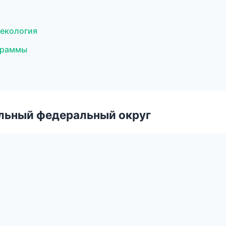
некология
граммы
альный федеральный округ