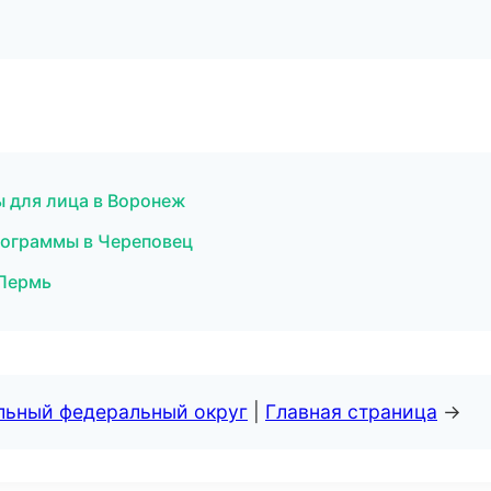
ы для лица в Воронеж
рограммы в Череповец
 Пермь
альный федеральный округ
|
Главная страница
→