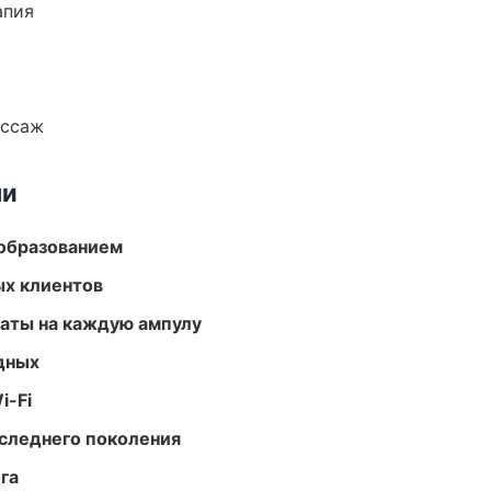
апия
ассаж
ми
образованием
ых клиентов
аты на каждую ампулу
одных
i-Fi
следнего поколения
га