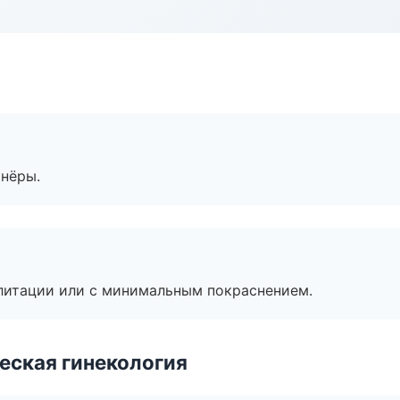
тнёры.
литации или с минимальным покраснением.
еская гинекология