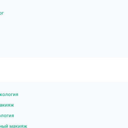
рг
екология
макияж
ология
тный макияж