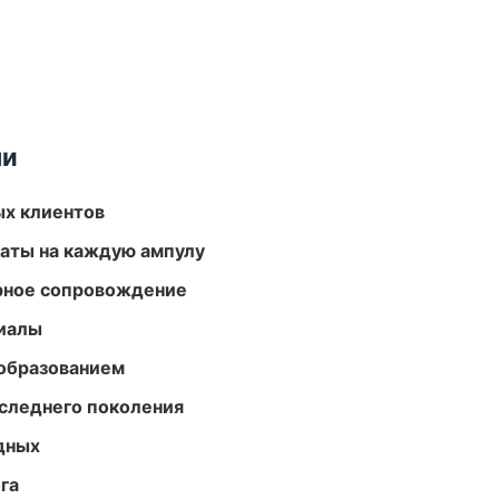
ми
ых клиентов
аты на каждую ампулу
урное сопровождение
риалы
образованием
следнего поколения
одных
га