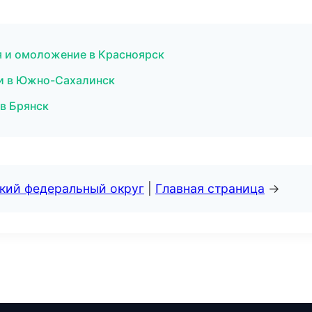
я и омоложение в Красноярск
ки в Южно-Сахалинск
 в Брянск
ский федеральный округ
|
Главная страница
→