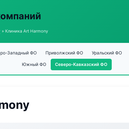
компаний
г
» Клиника Art Harmony
ро-Западный ФО
Приволжский ФО
Уральский ФО
Южный ФО
Северо-Кавказский ФО
rmony