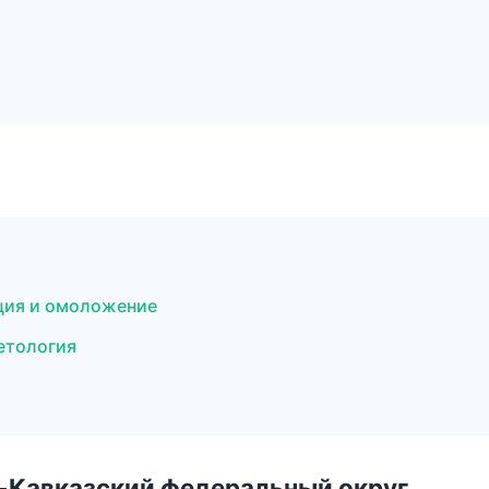
яция и омоложение
метология
о-Кавказский федеральный округ