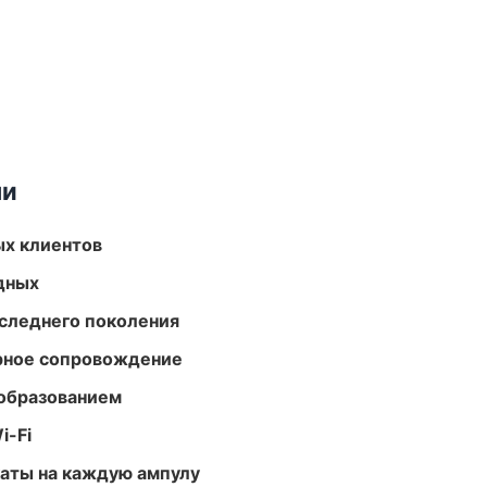
ми
ых клиентов
одных
следнего поколения
урное сопровождение
образованием
i-Fi
аты на каждую ампулу