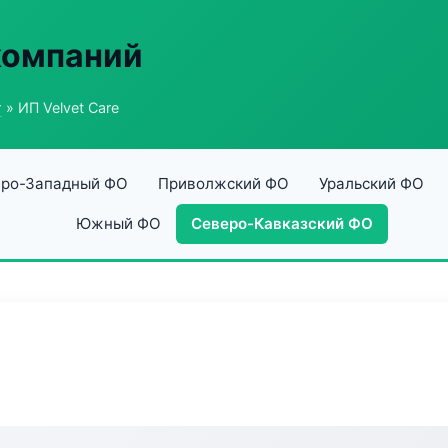
компаний
г
» ИП Velvet Care
ро-Западный ФО
Приволжский ФО
Уральский ФО
Южный ФО
Северо-Кавказский ФО