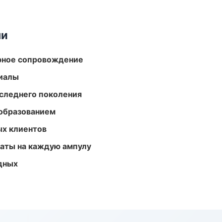
ми
урное сопровождение
риалы
следнего поколения
образованием
ых клиентов
аты на каждую ампулу
одных