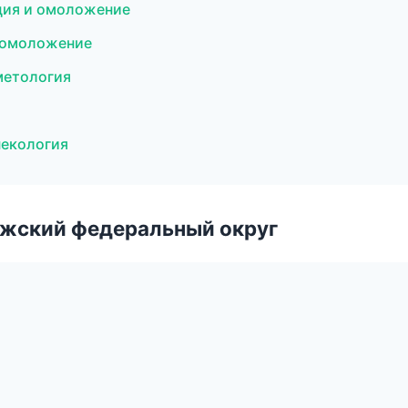
ция и омоложение
и омоложение
метология
некология
лжский федеральный округ