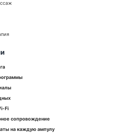
ассаж
апия
ми
га
программы
риалы
одных
i-Fi
урное сопровождение
аты на каждую ампулу