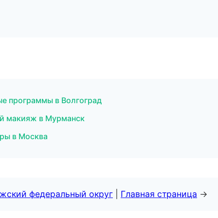
ые программы в Волгоград
ый макияж в Мурманск
уры в Москва
лжский федеральный округ
|
Главная страница
→