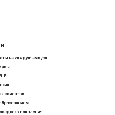
ми
аты на каждую ампулу
риалы
i-Fi
одных
ых клиентов
образованием
следнего поколения