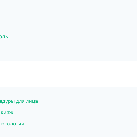
оль
цедуры для лица
акияж
инекология