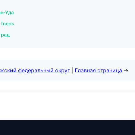
ан-Удэ
 Тверь
град
лжский федеральный округ
|
Главная страница
→