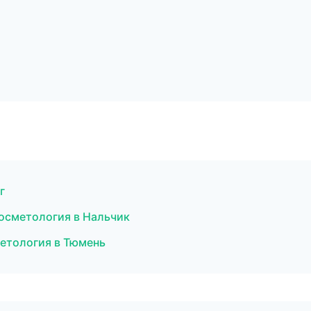
г
осметология в Нальчик
метология в Тюмень