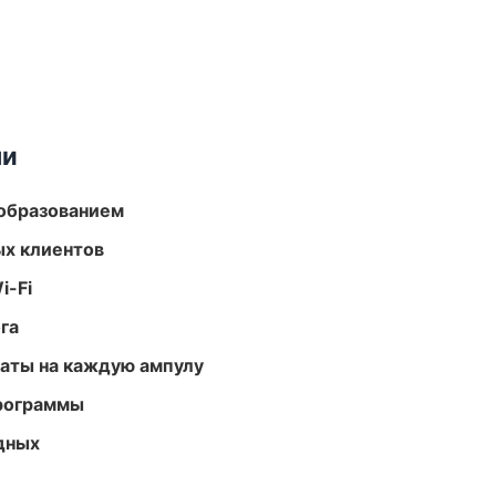
ми
образованием
ых клиентов
i-Fi
га
аты на каждую ампулу
программы
одных