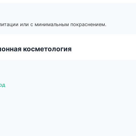
литации или с минимальным покраснением.
ионная косметология
од