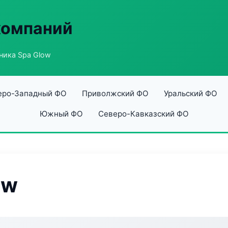
компаний
ника Spa Glow
еро-Западный ФО
Приволжский ФО
Уральский ФО
Южный ФО
Северо-Кавказский ФО
ow