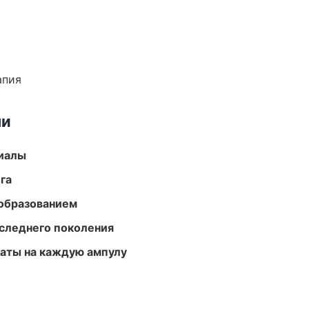
апия
ми
риалы
га
образованием
следнего поколения
аты на каждую ампулу