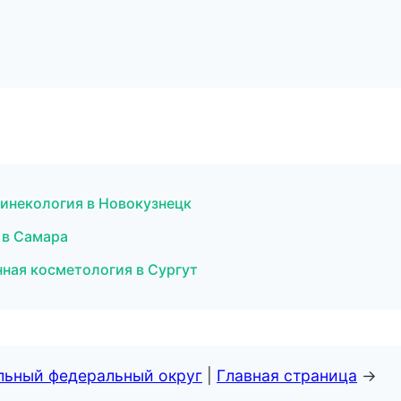
 гинекология в Новокузнецк
 в Самара
нная косметология в Сургут
альный федеральный округ
|
Главная страница
→